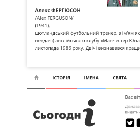
Алекс ФЕРГЮСОН
/Alex FERGUSON/
(1941),
шотландський футбольний тренер, з ім'ям якого
невдачі) англійського клубу «Манчестер Юн
листопада 1986 року. Двічі визнавався кращи
ІСТОРІЯ
ІМЕНА
СВЯТА
Вас віт
Дізнава
видатни