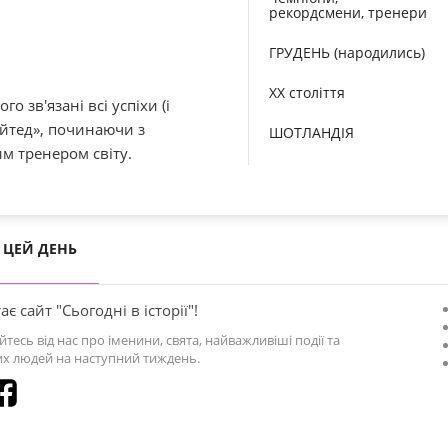
рекордсмени, тренери
ГРУДЕНЬ (народились)
XX століття
 зв'язані всі успіхи (і
айтед», починаючи з
ШОТЛАНДІЯ
м тренером світу.
ЦЕЙ ДЕНЬ
ає сайт "Сьогодні в історії"!
йтесь від нас про іменини, свята, найважливіші події та
х людей на наступний тиждень.