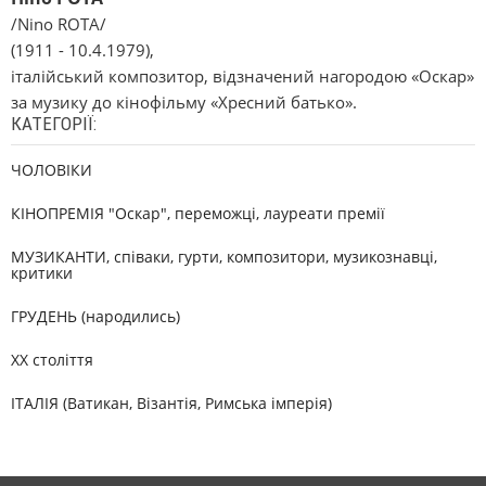
/Nino ROTA/
(1911 - 10.4.1979),
італійський композитор, відзначений нагородою «Оскар»
за музику до кінофільму «Хресний батько».
КАТЕГОРІЇ:
ЧОЛОВІКИ
КІНОПРЕМІЯ "Оскар", переможці, лауреати премії
МУЗИКАНТИ, співаки, гурти, композитори, музикознавці,
критики
ГРУДЕНЬ (народились)
XX століття
ІТАЛІЯ (Ватикан, Візантія, Римська імперія)