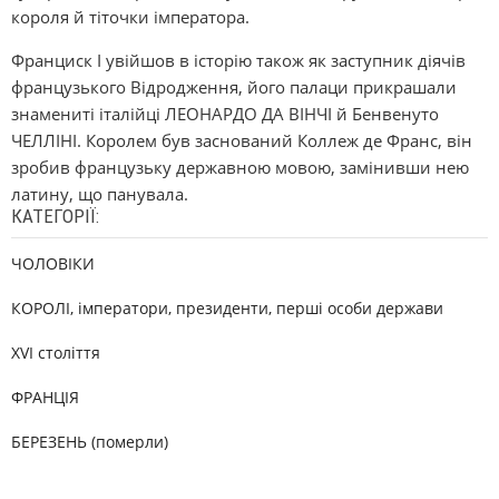
короля й тіточки імператора.
Франциск I увійшов в історію також як заступник діячів
французького Відродження, його палаци прикрашали
знамениті італійці ЛЕОНАРДО ДА ВІНЧІ й Бенвенуто
ЧЕЛЛІНІ. Королем був заснований Коллеж де Франс, він
зробив французьку державною мовою, замінивши нею
латину, що панувала.
КАТЕГОРІЇ:
ЧОЛОВІКИ
КОРОЛІ, імператори, президенти, перші особи держави
XVI століття
ФРАНЦІЯ
БЕРЕЗЕНЬ (померли)