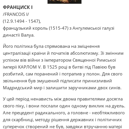
ФРАНЦИСК I
/FRANCOIS I/
(12.9.1494 - 1547),
французький король (1515-47) з Ангулемської галузі
династії Валуа.
Його політика була спрямована на зміцнення
централізації країни й початків абсолютизму. Зі змінним
успіхом вів війни з імператором Священної Римської
імперії КАРЛОМ V. В 1525 році в битві під Павією був
розбитий, сам поранений і потрапив у полон. Для свого
звільнення був змушений підписати принизливий
Мадридський мир і залишити заручниками двох синів.
У цей період ненависть між двома правителями досягла
свого піку, і вони послали один одному виклик на дуель.
Але прецедент радикального, а головне - необтяжливого
для скарбниці, методу рішення державних і політичних
суперечок створений не був, завдяки втручанню матері