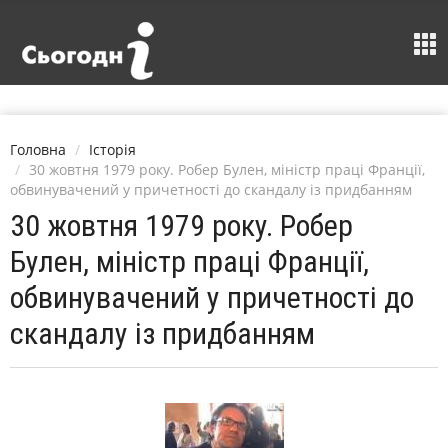
Головна
Історія
30 жовтня 1979 року. Робер Булен, міністр праці Франції,
обвинувачений у причетності до скандалу із придбанням
30 жовтня 1979 року. Робер
Булен, міністр праці Франції,
обвинувачений у причетності до
скандалу із придбанням