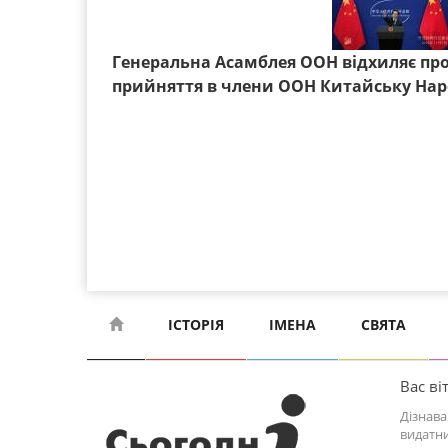
Генеральна Асамблея ООН відхиляє пр
прийняття в члени ООН Китайську Наро
ІСТОРІЯ
ІМЕНА
СВЯТА
Вас віт
Дізнава
видатни