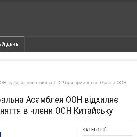
ЕЙ ДЕНЬ
ООН відхиляє пропозицію СРСР про прийняття в члени ООН
еральна Асамблея ООН відхиляє
няття в члени ООН Китайську
КАТЕГОРІЇ: