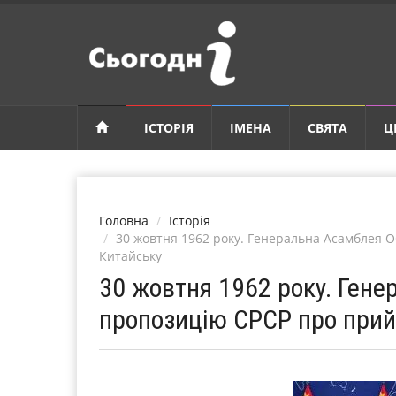
ІСТОРІЯ
ІМЕНА
СВЯТА
Ц
Головна
Історія
30 жовтня 1962 року. Генеральна Асамблея 
Китайську
30 жовтня 1962 року. Ген
пропозицію СРСР про прий