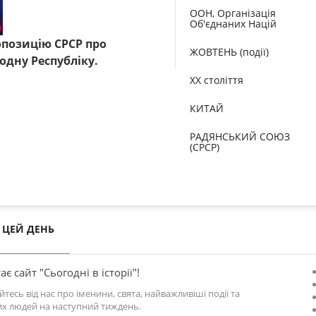
ООН, Організація
Об'єднаних Націй
опозицію СРСР про
ЖОВТЕНЬ (події)
дну Республіку.
XX століття
КИТАЙ
РАДЯНСЬКИЙ СОЮЗ
(СРСР)
ЦЕЙ ДЕНЬ
ає сайт "Сьогодні в історії"!
йтесь від нас про іменини, свята, найважливіші події та
х людей на наступний тиждень.