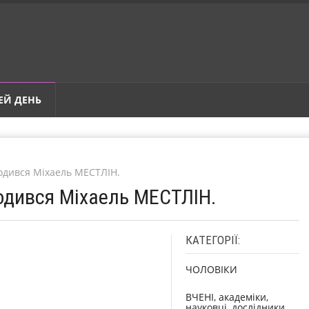
ЕЙ ДЕНЬ
родився Міхаель МЕСТЛІН.
родився Міхаель МЕСТЛІН.
КАТЕГОРІЇ:
ЧОЛОВІКИ
ВЧЕНІ, академіки,
науковці, дослідники,