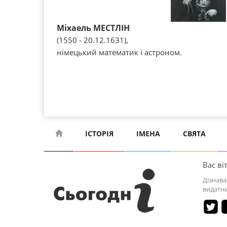
Міхаель МЕСТЛІН
(1550 - 20.12.1631),
німецький математик і астроном.
ІСТОРІЯ
ІМЕНА
СВЯТА
Вас віт
Дізнава
видатни