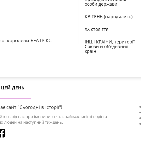
особи держави
КВІТЕНЬ (народились)
XX століття
чої королеви БЕАТРІКС.
ІНШІ КРАЇНИ, території,
Союзи й об'єднання
країн
ЦЕЙ ДЕНЬ
ає сайт "Сьогодні в історії"!
йтесь від нас про іменини, свята, найважливіші події та
х людей на наступний тиждень.