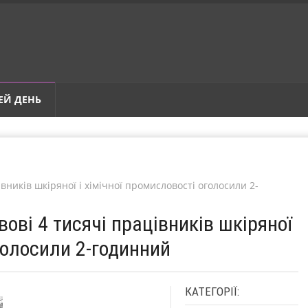
ЕЙ ДЕНЬ
івників шкіряної і хімічної промисловості оголосили 2-
вові 4 тисячі працівників шкіряної
оголосили 2-годинний
КАТЕГОРІЇ: