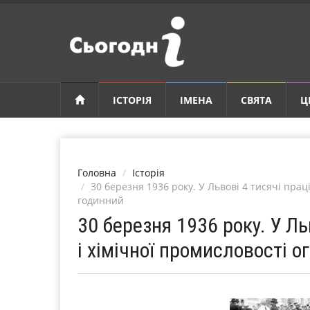
ІСТОРІЯ
ІМЕНА
СВЯТА
Ц
Головна
Історія
30 березня 1936 року. У Львові 4 тисячі прац
годинний
30 березня 1936 року. У Ль
і хімічної промисловості 