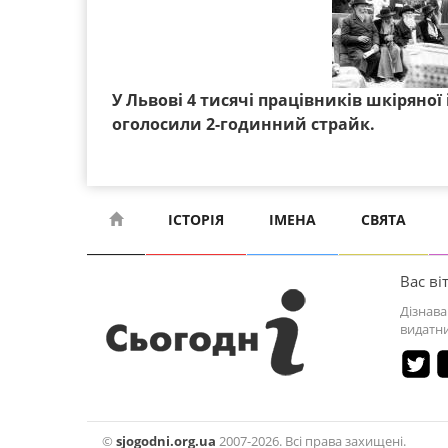
У Львові 4 тисячі працівників шкіряної
оголосили 2-годинний страйк.
ІСТОРІЯ
ІМЕНА
СВЯТА
Вас віт
Дізнава
видатни
©
sjogodni.org.ua
2007-2026. Всі права захищені.