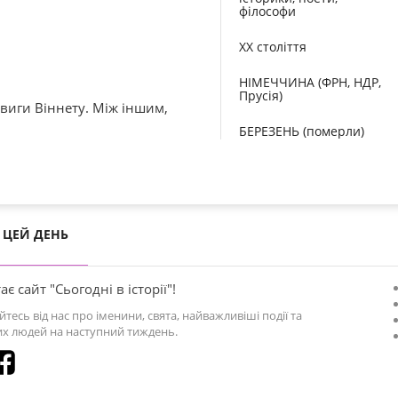
філософи
XX століття
НІМЕЧЧИНА (ФРН, НДР,
Прусія)
виги Віннету. Між іншим,
БЕРЕЗЕНЬ (померли)
ЦЕЙ ДЕНЬ
ає сайт "Сьогодні в історії"!
йтесь від нас про іменини, свята, найважливіші події та
х людей на наступний тиждень.