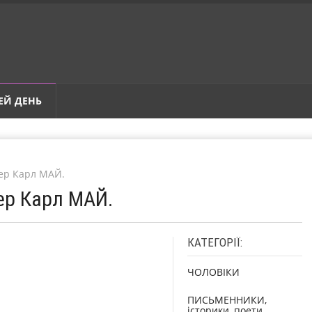
ЕЙ ДЕНЬ
мер Карл МАЙ.
мер Карл МАЙ.
КАТЕГОРІЇ:
ЧОЛОВІКИ
ПИСЬМЕННИКИ,
історики, поети,