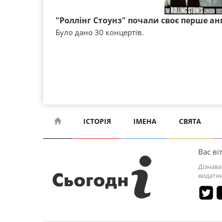
"Роллінг Стоунз" почали своє перше ан
Було дано 30 концертів.
ІСТОРІЯ
ІМЕНА
СВЯТА
Вас віт
Дізнава
видатни