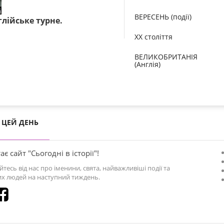
ВЕРЕСЕНЬ (події)
глійське турне.
XX століття
ВЕЛИКОБРИТАНІЯ
(Англія)
ЦЕЙ ДЕНЬ
ає сайт "Сьогодні в історії"!
йтесь від нас про іменини, свята, найважливіші події та
х людей на наступний тиждень.