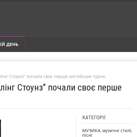
ЕЙ ДЕНЬ
ллінг Стоунз" почали своє перше англійське турне.
ллінг Стоунз" почали своє перше
КАТЕГОРІЇ:
МУЗИКА, музичні стилі,
пісні