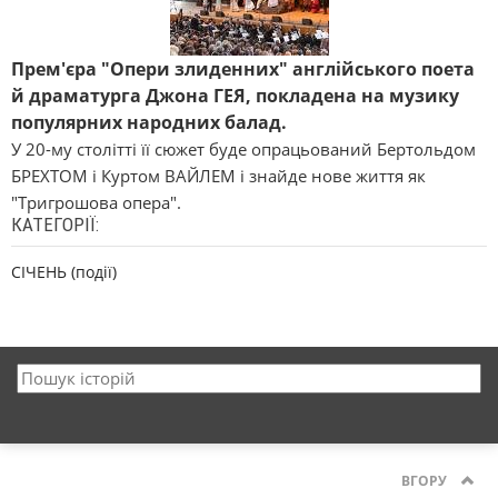
Прем'єра "Опери злиденних" англійського поета
й драматурга Джона ГЕЯ, покладена на музику
популярних народних балад.
У 20-му столітті її сюжет буде опрацьований Бертольдом
БРЕХТОМ і Куртом ВАЙЛЕМ і знайде нове життя як
"Тригрошова опера".
КАТЕГОРІЇ:
СІЧЕНЬ (події)
ВГОРУ