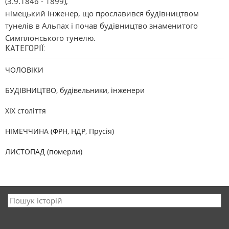
(3.9.1846 - 1899),
німецький інженер, що прославився будівництвом
тунелів в Альпах і почав будівництво знаменитого
Симплонського тунелю.
КАТЕГОРІЇ:
ЧОЛОВІКИ
БУДІВНИЦТВО, будівельники, інженери
XIX століття
НІМЕЧЧИНА (ФРН, НДР, Прусія)
ЛИСТОПАД (померли)