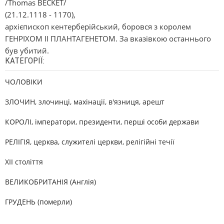
/Thomas BECKET/
(21.12.1118 - 1170),
архієпископ кентерберійський, боровся з королем
ГЕНРІХОМ II ПЛАНТАГЕНЕТОМ. За вказівкою останнього
був убитий.
КАТЕГОРІЇ:
ЧОЛОВІКИ
ЗЛОЧИН, злочинці, махінації, в'язниця, арешт
КОРОЛІ, імператори, президенти, перші особи держави
РЕЛІГІЯ, церква, служителі церкви, релігійні течії
XII століття
ВЕЛИКОБРИТАНІЯ (Англія)
ГРУДЕНЬ (померли)