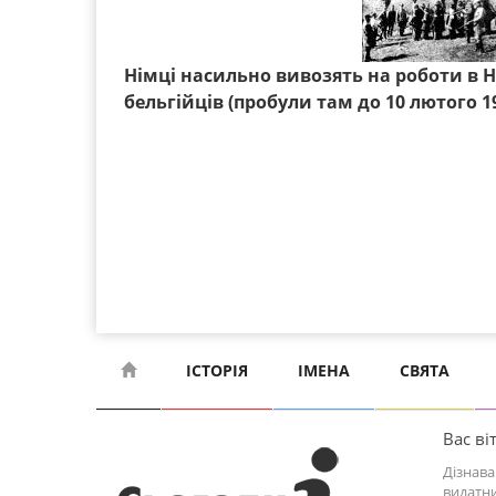
Німці насильно вивозять на роботи в 
бельгійців (пробули там до 10 лютого 19
ІСТОРІЯ
ІМЕНА
СВЯТА
Вас віт
Дізнава
видатни