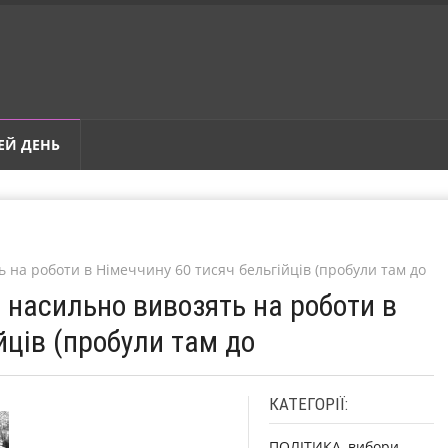
ЕЙ ДЕНЬ
ь на роботи в Німеччину 60 тисяч бельгійців (пробули там до
і насильно вивозять на роботи в
йців (пробули там до
КАТЕГОРІЇ:
ПОЛІТИКА, вибори,