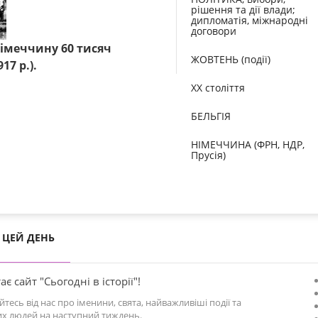
рішення та дії влади;
дипломатія, міжнародні
договори
Німеччину 60 тисяч
ЖОВТЕНЬ (події)
17 р.).
XX століття
БЕЛЬГІЯ
НІМЕЧЧИНА (ФРН, НДР,
Прусія)
ЦЕЙ ДЕНЬ
ає сайт "Сьогодні в історії"!
йтесь від нас про іменини, свята, найважливіші події та
х людей на наступний тиждень.