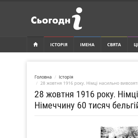
ІСТОРІЯ
ІМЕНА
СВЯТА
Ц
Головна
Історія
28 жовтня 1916 року. Німці насильно вивозят
28 жовтня 1916 року. Німц
Німеччину 60 тисяч бельгі