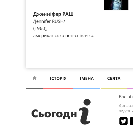
Дженніфер РАШ
/Jennifer RUSH/
(1960),
американська поп-співачка.
ІСТОРІЯ
ІМЕНА
СВЯТА
Вас віт
Дізнава
видатни