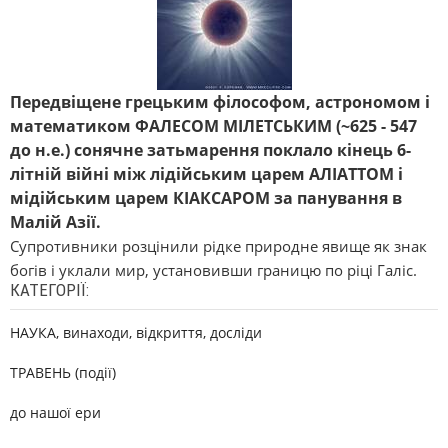
Передвіщене грецьким філософом, астрономом і
математиком ФАЛЕСОМ МІЛЕТСЬКИМ (~625 - 547
до н.е.) сонячне затьмарення поклало кінець 6-
літній війні між лідійським царем АЛІАТТОМ і
мідійським царем КІАКСАРОМ за панування в
Малій Азії.
Супротивники розцінили рідке природне явище як знак
богів і уклали мир, установивши границю по ріці Галіс.
КАТЕГОРІЇ:
НАУКА, винаходи, відкриття, досліди
ТРАВЕНЬ (події)
до нашої ери