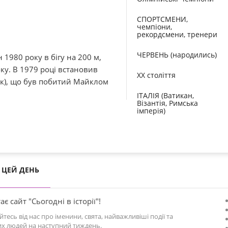
СПОРТСМЕНИ,
чемпіони,
рекордсмени, тренери
ЧЕРВЕНЬ (народились)
 1980 року в бігу на 200 м,
ку. В 1979 році встановив
XX століття
сек), що був побитий Майклом
ІТАЛІЯ (Ватикан,
Візантія, Римська
імперія)
ЦЕЙ ДЕНЬ
ає сайт "Сьогодні в історії"!
йтесь від нас про іменини, свята, найважливіші події та
х людей на наступний тиждень.