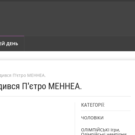
ЕЙ ДЕНЬ
одився П'єтро МЕННЕА.
одився П'єтро МЕННЕА.
КАТЕГОРІЇ:
ЧОЛОВІКИ
ОЛІМПІЙСЬКІ Ігри,
Олімпійські чемпіони