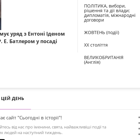
ПОЛІТИКА, вибори,
рішення та дії влади;
дипломатія, міжнародні
договори
ЖОВТЕНЬ (події)
мує уряд з Ентоні Іденом
. Е. Батлером у посаді
XX століття
ВЕЛИКОБРИТАНІЯ
(Англія)
ЦЕЙ ДЕНЬ
ає сайт "Сьогодні в історії"!
йтесь від нас про іменини, свята, найважливіші події та
х людей на наступний тиждень.