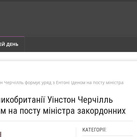
ЕЙ ДЕНЬ
он Черчілль формує уряд з Ентоні Іденом на посту міністра
ликобританії Уінстон Черчілль
ом на посту міністра закордонних
КАТЕГОРІЇ: