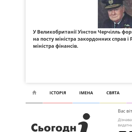
У Великобританії Уінстон Черчілль фор
на посту міністра закордонних справ і Р
міністра фінансів.
ІСТОРІЯ
ІМЕНА
СВЯТА
Вас віт
Дізнава
видатни