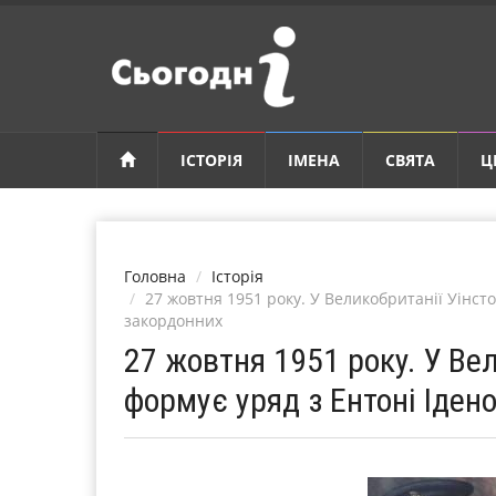
ІСТОРІЯ
ІМЕНА
СВЯТА
Ц
Головна
Історія
27 жовтня 1951 року. У Великобританії Уінст
закордонних
27 жовтня 1951 року. У Ве
формує уряд з Ентоні Іден