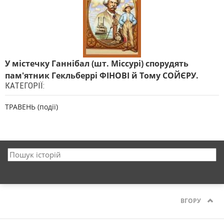
У містечку Ганнібал (шт. Міссурі) спорудять
пам'ятник Гекльберрі ФІНОВІ й Тому СОЙЄРУ.
КАТЕГОРІЇ:
ТРАВЕНЬ (події)
ВГОРУ