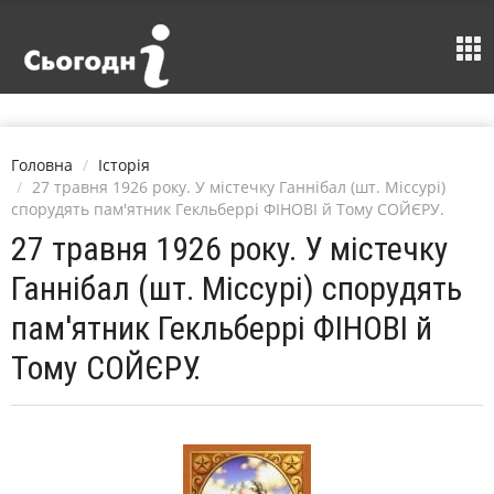
Головна
Історія
27 травня 1926 року. У містечку Ганнібал (шт. Міссурі)
спорудять пам'ятник Гекльберрі ФІНОВІ й Тому СОЙЄРУ.
27 травня 1926 року. У містечку
Ганнібал (шт. Міссурі) спорудять
пам'ятник Гекльберрі ФІНОВІ й
Тому СОЙЄРУ.