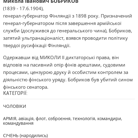
Микола Іванович БОБРИКОВ
(1839 - 17.6.1904),
генерал-губернатор Фінляндії з 1898 року. Призначений
генерал-губернатором після завершення армійської
служби (дослужився до генеральського чина), Бобриков,
затятий ультранаціоналіст, взявся проводити політику
твердої русифікації Фінляндії.
Одержавши від МИКОЛИ II диктаторські права, він
відповів на пасивний опір фінів арештами, судовими
процесами, цензурою друку й особистим контролем за
діяльністю фінського уряду. Бобриков був убитий сином
фінського сенатора.
КАТЕГОРІЇ:
ЧОЛОВІКИ
АРМІЯ, авіація, флот, озброєння, технологія, командири,
командування
СІЧЕНЬ (народились)