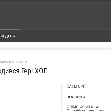
ЕЙ ДЕНЬ
одився Гері ХОЛ.
одився Гері ХОЛ.
КАТЕГОРІЇ:
ЧОЛОВІКИ
ОЛІМПІЙСЬКІ Ігри,
Олімпійські чемпіони