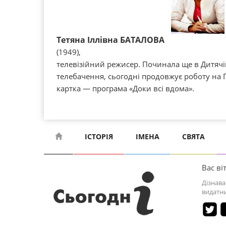
Тетяна Іллівна БАТАЛОВА
(1949),
телевізійний режисер. Починала ще в Дитячі
телебачення, сьогодні продовжує роботу на 
картка — програма «Доки всі вдома».
ІСТОРІЯ
ІМЕНА
СВЯТА
Вас віт
Дізнава
видатни