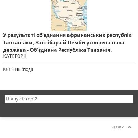
У результаті об'єднання африканських республік
Танганьїки, Занзібара й Пемби утворена нова
держава - Об'єднана Республіка Танзанія.
КАТЕГОРІЇ:
КВІТЕНЬ (події)
ВГОРУ