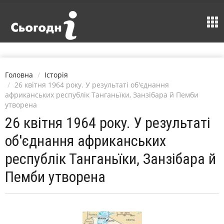
Головна
Історія
26 квітня 1964 року. У результаті об'єднання
африканських республік Танганьїки, Занзібара й Пемби
утворена
26 квітня 1964 року. У результаті
об'єднання африканських
республік Танганьїки, Занзібара й
Пемби утворена