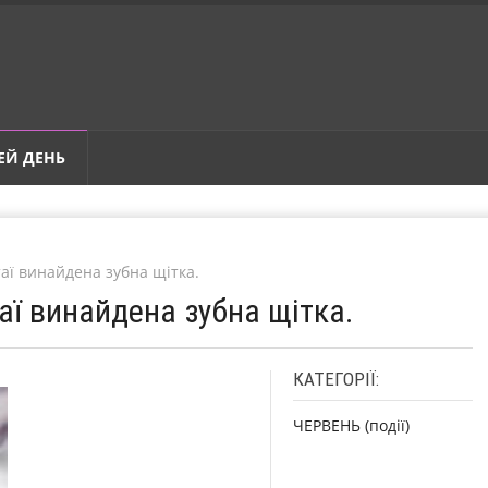
ЕЙ ДЕНЬ
таї винайдена зубна щітка.
таї винайдена зубна щітка.
КАТЕГОРІЇ:
ЧЕРВЕНЬ (події)