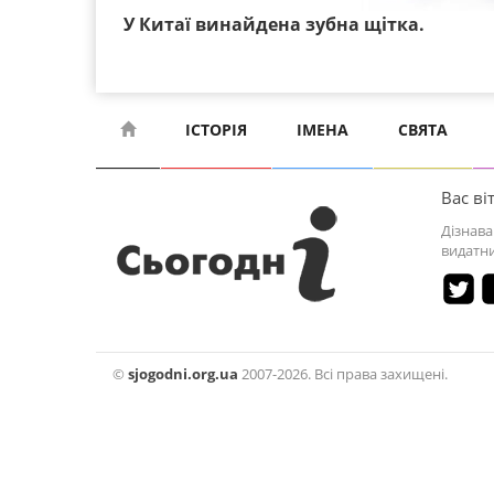
У Китаї винайдена зубна щітка.
ІСТОРІЯ
ІМЕНА
СВЯТА
Вас віт
Дізнава
видатни
©
sjogodni.org.ua
2007-2026. Всі права захищені.