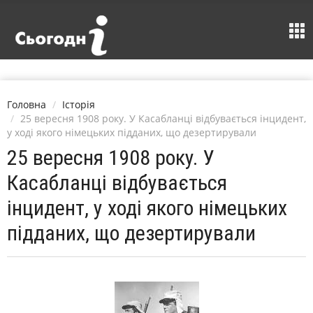
Головна
Історія
25 вересня 1908 року. У Касабланці відбувається інцидент,
у ході якого німецьких підданих, що дезертирували
25 вересня 1908 року. У
Касабланці відбувається
інцидент, у ході якого німецьких
підданих, що дезертирували