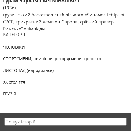
Гурам Варламович МІНАШВІЛІ
(1936),
грузинський баскетболіст тбіліського «Динамо» і збірної
СРСР, трикратний чемпіон Європи, срібний призер
Римської олімпіади.
КАТЕГОРІЇ:
ЧОЛОВІКИ
СПОРТСМЕНИ, чемпіони, рекордсмени, тренери
ЛИСТОПАД (народились)
XX століття
ГРУЗІЯ