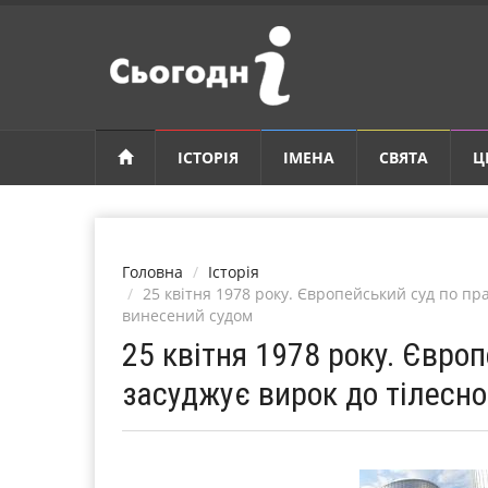
ІСТОРІЯ
ІМЕНА
СВЯТА
Ц
Головна
Історія
25 квітня 1978 року. Європейський суд по пр
винесений судом
25 квітня 1978 року. Євро
засуджує вирок до тілесн