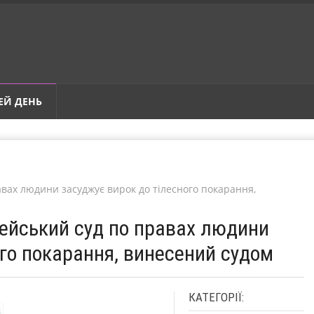
ЕЙ ДЕНЬ
авах людини засуджує вирок до тілесного покарання,
пейський суд по правах людини
ого покарання, винесений судом
КАТЕГОРІЇ: