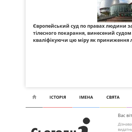
Європейський суд по правах людини з
тілесного покарання, винесений судом 
кваліфікуючи цю міру як приниження л
ІСТОРІЯ
ІМЕНА
СВЯТА
Вас віт
Дізнава
видатни