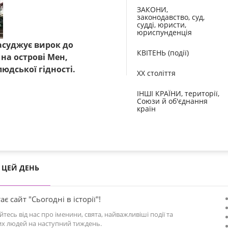
ЗАКОНИ,
законодавство, суд,
судді, юристи,
юриспунденція
асуджує вирок до
КВІТЕНЬ (події)
на острові Мен,
юдської гідності.
XX століття
ІНШІ КРАЇНИ, території,
Союзи й об'єднання
країн
ЦЕЙ ДЕНЬ
ає сайт "Сьогодні в історії"!
йтесь від нас про іменини, свята, найважливіші події та
х людей на наступний тиждень.