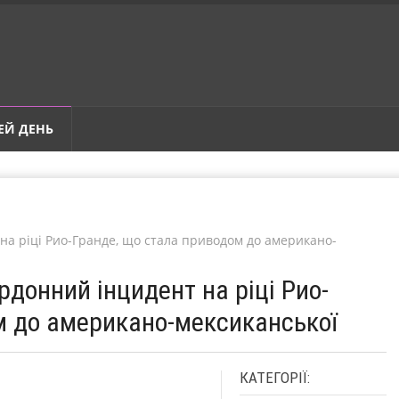
ЕЙ ДЕНЬ
 на ріці Рио-Гранде, що стала приводом до американо-
рдонний інцидент на ріці Рио-
м до американо-мексиканської
КАТЕГОРІЇ: