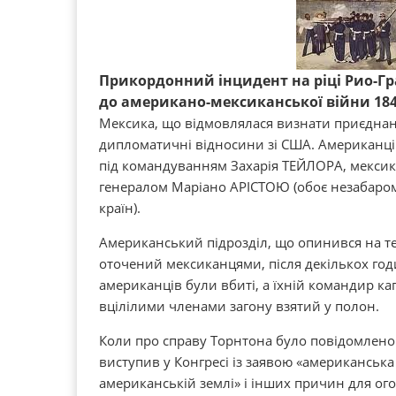
Прикордонний інцидент на ріці Рио-Г
до американо-мексиканської війни 184
Мексика, що відмовлялася визнати приєднан
дипломатичні відносини зі США. Американці
під командуванням Захарія ТЕЙЛОРА, мексика
генералом Маріано АРІСТОЮ (обоє незабаром
країн).
Американський підрозділ, що опинився на те
оточений мексиканцями, після декількох год
американців були вбиті, а їхній командир к
вцілілими членами загону взятий у полон.
Коли про справу Торнтона було повідомлено
виступив у Конгресі із заявою «американська
американській землі» і інших причин для ог