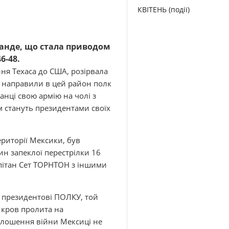
КВІТЕНЬ (події)
ранде, що стала приводом
6-48.
ня Техаса до США, розірвала
 направили в цей район полк
нці свою армію на чолі з
 стануть президентами своїх
риторії Мексики, був
ин запеклої перестрілки 16
апітан Сет ТОРНТОН з іншими
 президентові ПОЛКУ, той
 кров пролита на
олошення війни Мексиці не