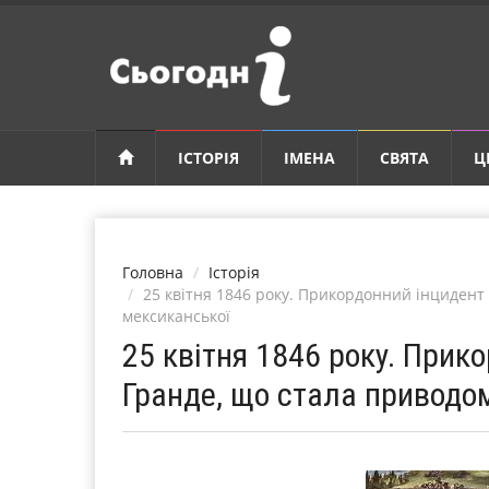
ІСТОРІЯ
ІМЕНА
СВЯТА
Ц
Головна
Історія
25 квітня 1846 року. Прикордонний інцидент
мексиканської
25 квітня 1846 року. Прико
Гранде, що стала приводо