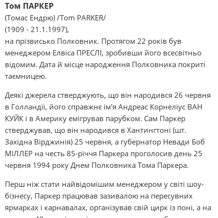
Том ПАРКЕР
(Томас Ендрю) /Tom PARKER/
(1909 - 21.1.1997),
на прізвисько Полковник. Протягом 22 років був
менеджером Елвіса ПРЕСЛІ, зробивши його всесвітньо
відомим. Дата й місце народження Полковника покриті
таємницею.
Деякі джерела стверджують, що він народився 26 червня
в Голландії, його справжнє ім'я Андреас Корнеліус ВАН
КУЙК і в Америку емігрував парубком. Сам Паркер
стверджував, що він народився в Хантингтоні (шт.
Західна Вірджинія) 25 червня, а губернатор Невади Боб
МІЛЛЕР на честь 85-річчя Паркера проголосив день 25
червня 1994 року Днем Полковника Тома Паркера.
Перш ніж стати найвідомішим менеджером у світі шоу-
бізнесу, Паркер працював зазивалою на пересувних
ярмарках і карнавалах, організував свій цирк із поні, а на