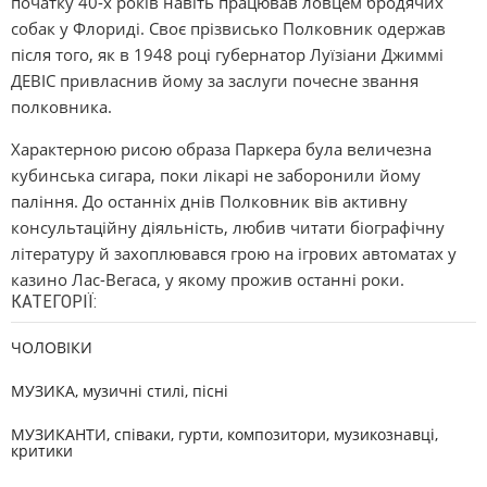
початку 40-х років навіть працював ловцем бродячих
собак у Флориді. Своє прізвисько Полковник одержав
після того, як в 1948 році губернатор Луїзіани Джиммі
ДЕВІС привласнив йому за заслуги почесне звання
полковника.
Характерною рисою образа Паркера була величезна
кубинська сигара, поки лікарі не заборонили йому
паління. До останніх днів Полковник вів активну
консультаційну діяльність, любив читати біографічну
літературу й захоплювався грою на ігрових автоматах у
казино Лас-Вегаса, у якому прожив останні роки.
КАТЕГОРІЇ:
ЧОЛОВІКИ
МУЗИКА, музичні стилі, пісні
МУЗИКАНТИ, співаки, гурти, композитори, музикознавці,
критики