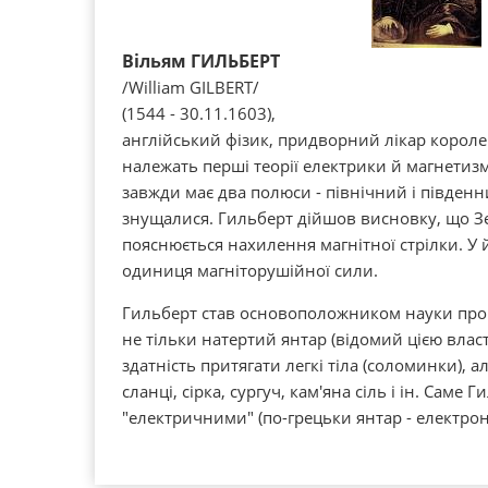
Вільям ГИЛЬБЕРТ
/William GILBERT/
(1544 - 30.11.1603),
англійський фізик, придворний лікар корол
належать перші теорії електрики й магнетизм
завжди має два полюси - північний і південн
знущалися. Гильберт дійшов висновку, що Зе
пояснюється нахилення магнітної стрілки. У 
одиниця магніторушійної сили.
Гильберт став основоположником науки про 
не тільки натертий янтар (відомий цією власт
здатність притягати легкі тіла (соломинки), ал
сланці, сірка, сургуч, кам'яна сіль і ін. Саме
"електричними" (по-грецьки янтар - електрон