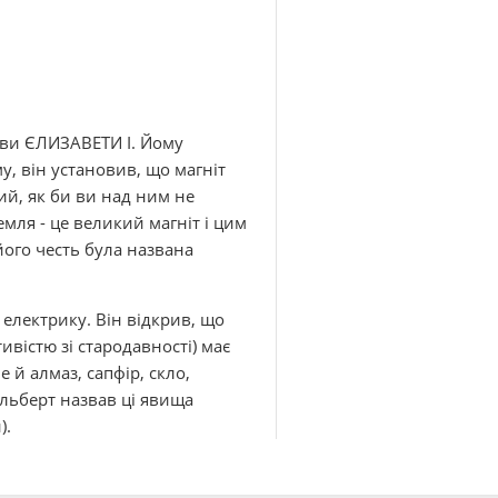
еви ЄЛИЗАВЕТИ I. Йому
у, він установив, що магніт
ий, як би ви над ним не
мля - це великий магніт і цим
його честь була названа
електрику. Він відкрив, що
ивістю зі стародавності) має
е й алмаз, сапфір, скло,
 Гильберт назвав ці явища
).