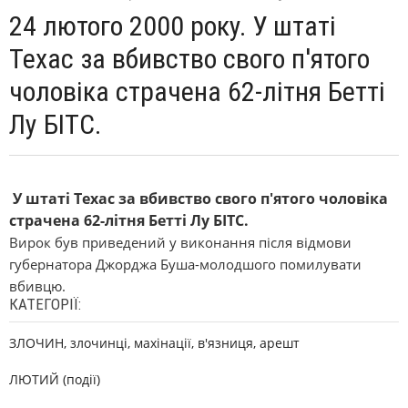
24 лютого 2000 року. У штаті
Техас за вбивство свого п'ятого
чоловіка страчена 62-літня Бетті
Лу БІТС.
У штаті Техас за вбивство свого п'ятого чоловіка
страчена 62-літня Бетті Лу БІТС.
Вирок був приведений у виконання після відмови
губернатора Джорджа Буша-молодшого помилувати
вбивцю.
КАТЕГОРІЇ:
ЗЛОЧИН, злочинці, махінації, в'язниця, арешт
ЛЮТИЙ (події)