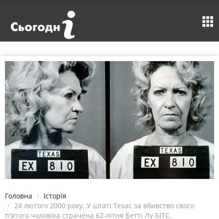
Головна
Історія
24 лютого 2000 року. У штаті Техас за вбивство свого
п'ятого чоловіка страчена 62-літня Бетті Лу БІТС.