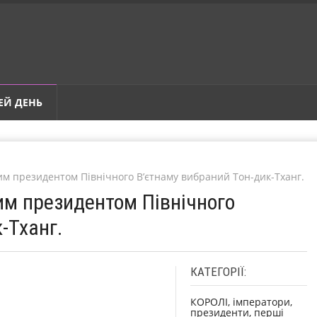
ЕЙ ДЕНЬ
им президентом Північного В’єтнаму вибраний Тон-дик-Тханг.
им президентом Північного
-Тханг.
КАТЕГОРІЇ:
КОРОЛІ, імператори,
президенти, перші