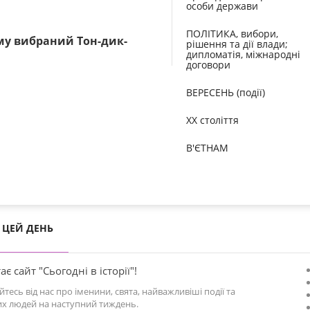
особи держави
ПОЛІТИКА, вибори,
му вибраний Тон-дик-
рішення та дії влади;
дипломатія, міжнародні
договори
ВЕРЕСЕНЬ (події)
XX століття
В'ЄТНАМ
ЦЕЙ ДЕНЬ
ає сайт "Сьогодні в історії"!
йтесь від нас про іменини, свята, найважливіші події та
х людей на наступний тиждень.