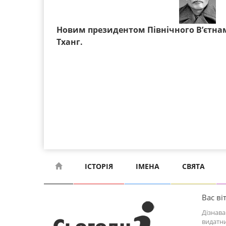
Новим президентом Північного В’єтна
Тханг.
ІСТОРІЯ
ІМЕНА
СВЯТА
Вас віт
Дізнава
видатни