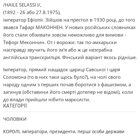
/HAІLE SELASSІ І/,
(1892 - 26 або 27.8.1975),
імператор Ефіопії. Зійшов на престол в 1930 році, до того
звався Тафарі МАКОННЕН. У нових російських словниках
його стали обзивати зовсім неможливо для вимови -
Тефорі Меконнин. От і ворожи: так по-амхарьски
насправді звучить його ім'я або ж це незграбна
англійська транскрипція. Фінський варіант якось рідніше.
Імператор, прямий нащадок цариці Савської і царя
Соломона (то в них таки щось було?), на чолі свого
народу одним з перших почав боротися з фашизмом, а
загинув (обставини його смерті дотепер не відомі), коли
до влади прийшли нібито марксисти.
КАТЕГОРІЇ:
ЧОЛОВІКИ
КОРОЛІ, імператори, президенти, перші особи держави