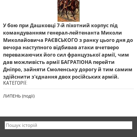
У бою при Дашковці 7-й піхотний корпус під
командуванням генерал-лейтенанта Миколи
Миколайовича РАЄВСЬКОГО з ранку цього дня до
вечора наступного відбивав атаки вчетверо
переважаючих його сил французької армії, чим
дав можливість армії БАГРАТІОНА перейти
Дніпро, зайняти Смоленську дорогу й тим самим
здійснити з'єднання двох російських армій.
КАТЕГОРІЇ:
ЛИПЕНЬ (події)