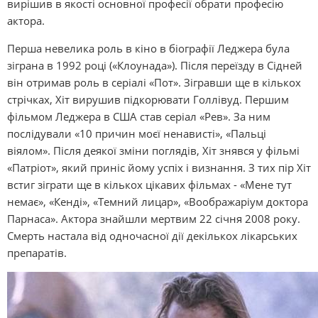
вирішив в якості основної професії обрати професію
актора.
Перша невелика роль в кіно в біографії Леджера була
зіграна в 1992 році («Клоунада»). Після переїзду в Сідней
він отримав роль в серіалі «Пот». Зігравши ще в кількох
стрічках, Хіт вирушив підкорювати Голлівуд. Першим
фільмом Леджера в США став серіал «Рев». За ним
послідували «10 причин моєї ненависті», «Пальці
віялом». Після деякої зміни поглядів, Хіт знявся у фільмі
«Патріот», який приніс йому успіх і визнання. З тих пір Хіт
встиг зіграти ще в кількох цікавих фільмах - «Мене тут
немає», «Кенді», «Темний лицар», «Воображаріум доктора
Парнаса». Актора знайшли мертвим 22 січня 2008 року.
Смерть настала від одночасної дії декількох лікарських
препаратів.