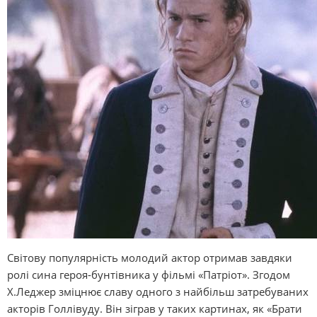
Світову популярність молодий актор отримав завдяки
ролі сина героя-бунтівника у фільмі «Патріот». Згодом
Х.Леджер зміцнює славу одного з найбільш затребуваних
акторів Голлівуду. Він зіграв у таких картинах, як «Брати