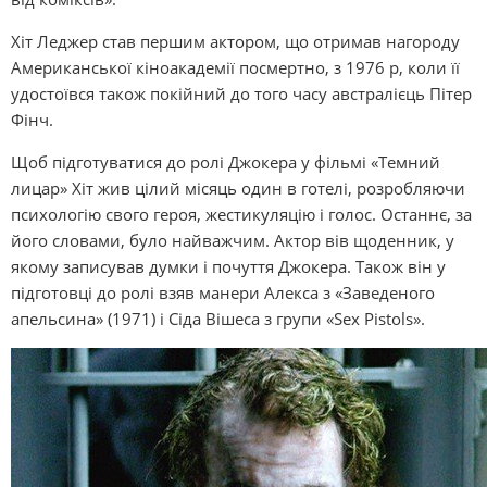
Хіт Леджер став першим актором, що отримав нагороду
Американської кіноакадемії посмертно, з 1976 р, коли її
удостоївся також покійний до того часу австралієць Пітер
Фінч.
Щоб підготуватися до ролі Джокера у фільмі «Темний
лицар» Хіт жив цілий місяць один в готелі, розробляючи
психологію свого героя, жестикуляцію і голос. Останнє, за
його словами, було найважчим. Актор вів щоденник, у
якому записував думки і почуття Джокера. Також він у
підготовці до ролі взяв манери Алекса з «Заведеного
апельсина» (1971) і Сіда Вішеса з групи «Sex Pistols».