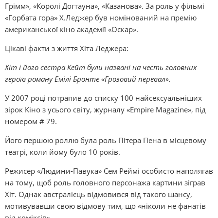
Грімм», «Королі Догтауна», «Казанова». За роль у фільмі
«Горбата гора» Х.Леджер був номінований на премію
американської кіно академії «Оскар».
Цікаві факти з життя Хіта Леджера:
Хіт і його сестра Кейт були названі на честь головних
героїв роману Емілі Бронте «Грозовий перевал».
У 2007 році потрапив до списку 100 найсексуальніших
зірок Кіно з усього світу, журналу «Empire Magazine», під
номером # 79.
Його першою роллю була роль Пітера Пена в місцевому
театрі, коли йому було 10 років.
Режисер «Людини-Павука» Сем Реймі особисто наполягав
на тому, щоб роль головного персонажа картини зіграв
Хіт. Однак австралієць відмовився від такого шансу,
мотивувавши свою відмову тим, що «ніколи не фанатів
від коміксів».