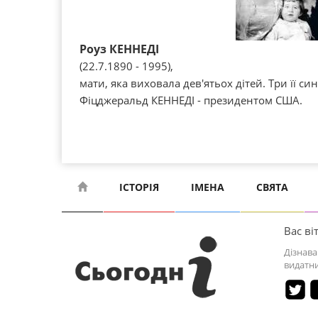
Роуз КЕННЕДІ
(22.7.1890 - 1995),
мати, яка виховала дев'ятьох дітей. Три її с
Фіцджеральд КЕННЕДІ - президентом США.
ІСТОРІЯ
ІМЕНА
СВЯТА
Вас віт
Дізнава
видатни