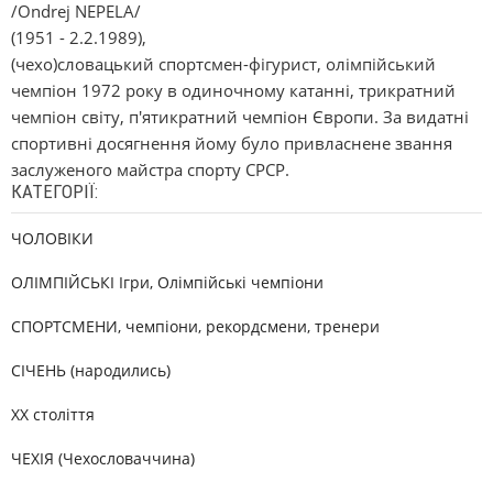
/Ondrej NEPELA/
(1951 - 2.2.1989),
(чехо)словацький спортсмен-фігурист, олімпійський
чемпіон 1972 року в одиночному катанні, трикратний
чемпіон світу, п'ятикратний чемпіон Європи. За видатні
спортивні досягнення йому було привласнене звання
заслуженого майстра спорту СРСР.
КАТЕГОРІЇ:
ЧОЛОВІКИ
ОЛІМПІЙСЬКІ Ігри, Олімпійські чемпіони
СПОРТСМЕНИ, чемпіони, рекордсмени, тренери
СІЧЕНЬ (народились)
XX століття
ЧЕХІЯ (Чехословаччина)