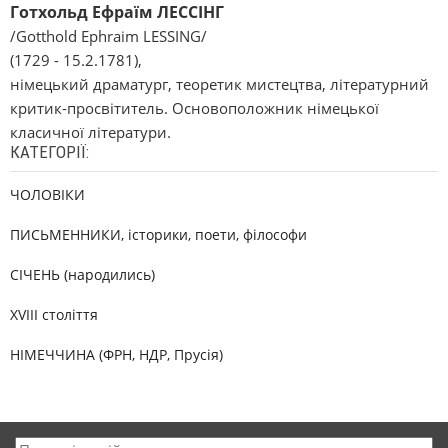
Готхольд Ефраїм ЛЕССІНГ
/Gotthold Ephraim LESSING/
(1729 - 15.2.1781),
німецький драматург, теоретик мистецтва, літературний
критик-просвітитель. Основоположник німецької
класичної літератури.
КАТЕГОРІЇ:
ЧОЛОВІКИ
ПИСЬМЕННИКИ, історики, поети, філософи
СІЧЕНЬ (народились)
XVIII століття
НІМЕЧЧИНА (ФРН, НДР, Прусія)