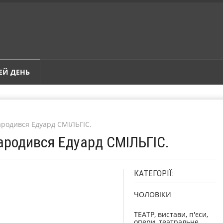
ЕЙ ДЕНЬ
ародився Едуард СМІЛЬГІС.
Народився Едуард СМІЛЬГІС.
КАТЕГОРІЇ:
ЧОЛОВІКИ
ТЕАТР, вистави, п'єси,
опери, театральне