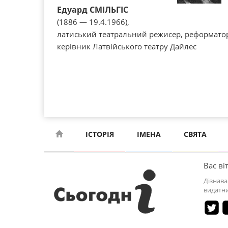
Едуард СМІЛЬГІС
(1886 — 19.4.1966),
латиський театральний режисер, реформатор
керівник Латвійського театру Дайлес
ІСТОРІЯ
ІМЕНА
СВЯТА
Вас віт
Дізнава
видатни