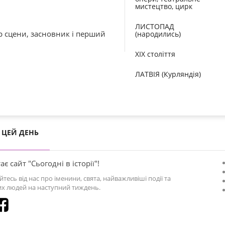
мистецтво, цирк
ЛИСТОПАД
 сцени, засновник і перший
(народились)
XIX століття
ЛАТВІЯ (Курляндія)
ЦЕЙ ДЕНЬ
ає сайт "Сьогодні в історії"!
йтесь від нас про іменини, свята, найважливіші події та
х людей на наступний тиждень.