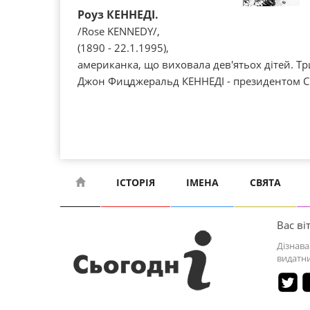
Роуз КЕННЕДІ.
/Rose KENNEDY/,
(1890 - 22.1.1995),
американка, що виховала дев'ятьох дітей. Три
Джон Фицджеральд КЕННЕДІ - президентом 
ІСТОРІЯ
ІМЕНА
СВЯТА
Вас віт
Дізнава
видатни