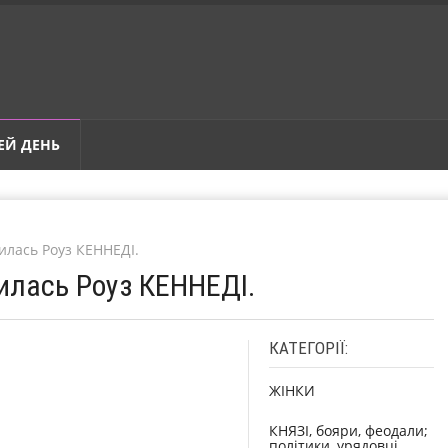
ЕЙ ДЕНЬ
илась Роуз КЕННЕДІ.
илась Роуз КЕННЕДІ.
КАТЕГОРІЇ:
ЖІНКИ
КНЯЗІ, бояри, феодали;
політики, урядовці,