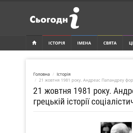
ІСТОРІЯ
ІМЕНА
СВЯТА
Ц
Головна
Історія
21 жовтня 1981 року. Андреас Папандреу форм
21 жовтня 1981 року. Анд
грецькій історії соціалісти