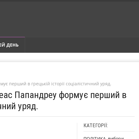
ЕЙ ДЕНЬ
ує перший в грецькій історії соціалістичний уряд.
реас Папандреу формує перший в
чний уряд.
КАТЕГОРІЇ:
ПОЛІТИКА, вибори,