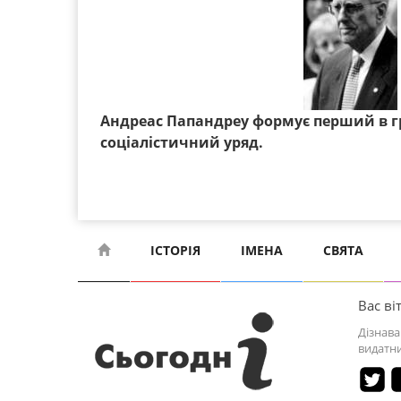
Андреас Папандреу формує перший в гр
соціалістичний уряд.
ІСТОРІЯ
ІМЕНА
СВЯТА
Вас віт
Дізнава
видатни