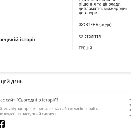
рішення та дії влади;
дипломатія, міжнародні
договори
ЖОВТЕНЬ (події)
XX століття
ецькій історії
ГРЕЦІЯ
ЦЕЙ ДЕНЬ
ає сайт "Сьогодні в історії"!
йтесь від нас про іменини, свята, найважливіші події та
х людей на наступний тиждень.