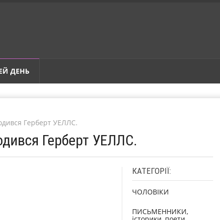
ЕЙ ДЕНЬ
родився Герберт УЕЛЛС.
одився Герберт УЕЛЛС.
КАТЕГОРІЇ:
ЧОЛОВІКИ
ПИСЬМЕННИКИ,
історики, поети,