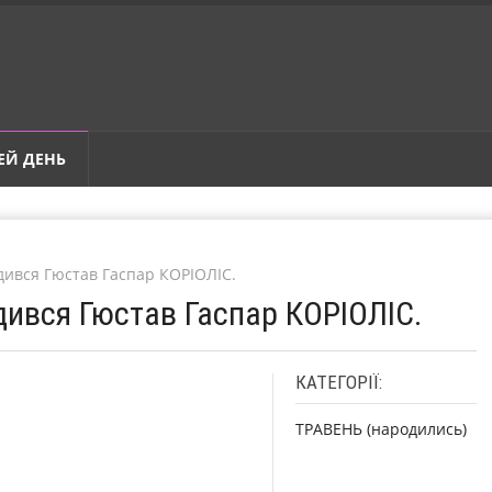
ЕЙ ДЕНЬ
дився Гюстав Гаспар КОРІОЛІС.
дився Гюстав Гаспар КОРІОЛІС.
КАТЕГОРІЇ:
ТРАВЕНЬ (народились)