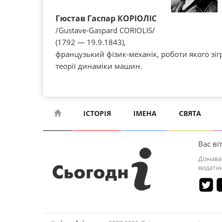
Гюстав Гаспар КОРІОЛІС
/Gustave-Gaspard CORIOLIS/
(1792 — 19.9.1843),
французький фізик-механік, роботи якого зіг
теорії динаміки машин.
ІСТОРІЯ
ІМЕНА
СВЯТА
Вас віт
Дізнава
видатни