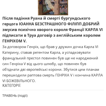
Після падіння Руана й смерті бургундського
герцога ІОАННА БЕЗСТРАШНОГО ФІЛІПП ДОБРИЙ
змусив психічно хворого короля Франції КАРЛА VI
підписати в Труа договір з англійським королем
ГЕНРІХОМ V.
За договором Генріх, що брав у дружин дочка Карла VI
Катерину, ставав регентом Карла, а успадковувати
французький престол повинен був ще не народжений
син Генріха V від цього шлюбу, що повинен був
об'єднати дві європейські корони. Збутися цим планам
перешкодили раптова смерть ГЕНРІХА V і кончина КАРЛА
VI БОЖЕВІЛЬНОГО.
КАТЕГОРІЇ:
ТРАВЕНЬ (події)