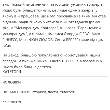
англійський письменник, автор шпигунських трилерів.
Якщо бути більше точним, це лише один з жанрів, у
якому він працював, що його прославив і з яким він став
відомий радянському читачеві й кіноглядачеві (роман і
фільм "Меморандум Квіллера", ін. назва "Берлінський
меморандум", у фільмі знімалися Джордж СІГАЛ, Алек
ГІННЕСС, Макс ФОН СЮДОВ, Сента БЕРГЕР) саме під цим
ім'ям.
На Заході більшою популярністю користувався інший
псевдонім письменника - Елістон ТРЕВОР, а взагалі їх у
нього було більше десятка.
КАТЕГОРІЇ:
ЧОЛОВІКИ
ПИСЬМЕННИКИ, історики, поети, філософи
XX століття