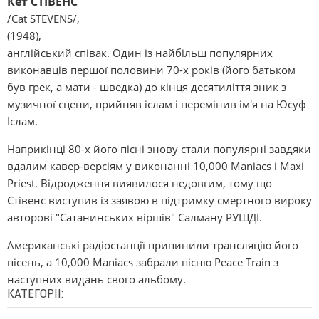
Кет СТІВЕНС
/Cat STEVENS/,
(1948),
англійський співак. Один із найбільш популярних
виконавців першої половини 70-х років (його батьком
був грек, а мати - шведка) до кінця десятиліття зник з
музичної сцени, прийняв іслам і перемінив ім'я на Юсуф
Іслам.
Наприкінці 80-х його пісні знову стали популярні завдяки
вдалим кавер-версіям у виконанні 10,000 Manіacs і Maxі
Prіest. Відродження виявилося недовгим, тому що
Стівенс виступив із заявою в підтримку смертного вироку
авторові "Сатанинських віршів" Салману РУШДІ.
Американські радіостанції припинили трансляцію його
пісень, а 10,000 Manіacs забрали пісню Peace Traіn з
наступних видань свого альбому.
КАТЕГОРІЇ: