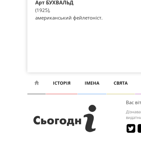
Арт БУХВАЛЬД
(1925),
американський фейлетоніст.
ІСТОРІЯ
ІМЕНА
СВЯТА
Вас віт
Дізнава
видатни