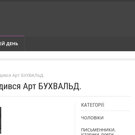
ЕЙ ДЕНЬ
одився Арт БУХВАЛЬД.
одився Арт БУХВАЛЬД.
КАТЕГОРІЇ:
ЧОЛОВІКИ
ПИСЬМЕННИКИ,
історики, поети,