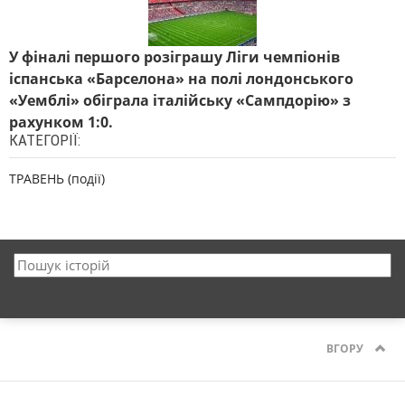
У фіналі першого розіграшу Ліги чемпіонів
іспанська «Барселона» на полі лондонського
«Уемблі» обіграла італійську «Сампдорію» з
рахунком 1:0.
КАТЕГОРІЇ:
ТРАВЕНЬ (події)
ВГОРУ