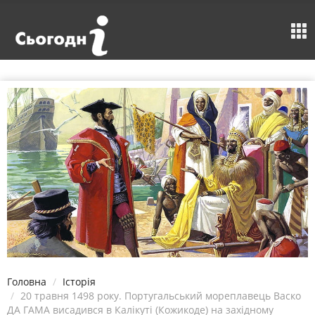
Головна
Історія
20 травня 1498 року. Португальський мореплавець Васко
ДА ГАМА висадився в Калікуті (Кожикоде) на західному