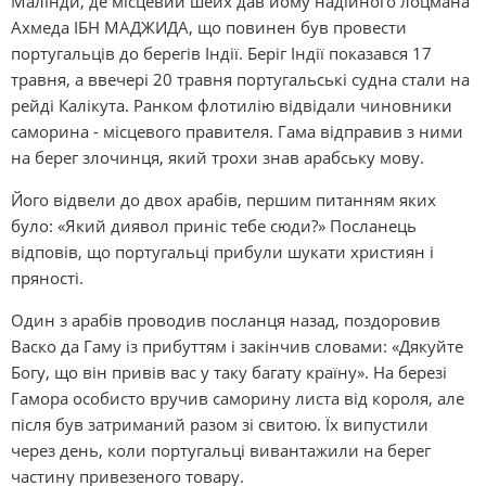
Малінди, де місцевий шейх дав йому надійного лоцмана
Ахмеда ІБН МАДЖИДА, що повинен був провести
португальців до берегів Індії. Беріг Індії показався 17
травня, а ввечері 20 травня португальські судна стали на
рейді Калікута. Ранком флотилію відвідали чиновники
саморина - місцевого правителя. Гама відправив з ними
на берег злочинця, який трохи знав арабську мову.
Його відвели до двох арабів, першим питанням яких
було: «Який диявол приніс тебе сюди?» Посланець
відповів, що португальці прибули шукати християн і
пряності.
Один з арабів проводив посланця назад, поздоровив
Васко да Гаму із прибуттям і закінчив словами: «Дякуйте
Богу, що він привів вас у таку багату країну». На березі
Гамора особисто вручив саморину листа від короля, але
після був затриманий разом зі свитою. Їх випустили
через день, коли португальці вивантажили на берег
частину привезеного товару.