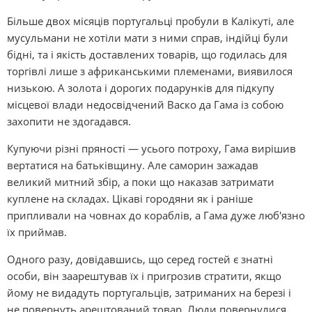
Більше двох місяців португальці пробули в Калікуті, але
мусульмани не хотіли мати з ними справ, індійці були
бідні, та і якість доставлених товарів, що годилась для
торгівлі лише з африканськими племенами, виявилося
низькою. А золота і дорогих подарунків для підкупу
місцевої влади недосвідчений Васко да Гама із собою
захопити не здогадався.
Купуючи різні пряності — усього потроху, Гама вирішив
вертатися на батьківщину. Але саморин зажадав
великий митний збір, а поки що наказав затримати
куплене на складах. Цікаві городяни як і раніше
припливали на човнах до кораблів, а Гама дуже люб'язно
їх приймав.
Одного разу, довідавшись, що серед гостей є знатні
особи, він заарештував їх і пригрозив стратити, якщо
йому не видадуть португальців, затриманих на березі і
не повернуть арештований товар. Люди повернулися,