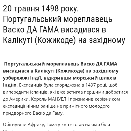
20 травня 1498 року.
Португальський мореплавець
Васко ДА ГАМА висадився в
Калікуті (Кожикоде) на західному
Португальський мореплавець Васко ДА ГАМА
висадився в Калікуті (Кожикоде) на західному
узбережжі Індії, відкривши морський шлях в
Індію.
Експедиція була споряджена в 1497 році, щоб
випередити іспанців, які вже встигла першими добратися
до Америки. Король МАНУЕЛ I призначив керівником
експедиції нічим раніше не примітного молодого
придворного Васко да Гаму.
Обігнувши Африку, Гама у квітні став на якір біля