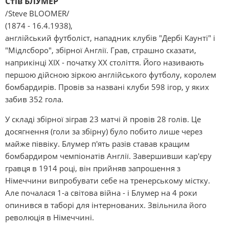
Стів БЛУМЕР
/Steve BLOOMER/
(1874 - 16.4.1938),
англійський футболіст, нападник клубів "Дербі Каунті" і
"Мідлсборо", збірної Англії. Грав, страшно сказати,
наприкінці XIX - початку XX століття. Його називають
першою дійсною зіркою англійського футболу, королем
бомбардирів. Провів за названі клуби 598 ігор, у яких
забив 352 гола.
У складі збірної зіграв 23 матчі й провів 28 голів. Це
досягнення (голи за збірну) було побито лише через
майже піввіку. Блумер п'ять разів ставав кращим
бомбардиром чемпіонатів Англії. Завершивши кар'єру
гравця в 1914 році, він прийняв запрошення з
Німеччини випробувати себе на тренерському містку.
Але почалася 1-а світова війна - і Блумер на 4 роки
опинився в таборі для інтернованих. Звільнила його
революція в Німеччині.